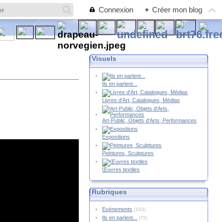
Connexion
+
Créer mon blog
Visuels
Ils en parlent...
Livres d'Art, Catalogues, Médias
Art-Public, Objets d'Arts, Performances
Expositions
Peintures, Sculptures
Œuvres textiles
Rubriques
Evénements
(163)
Ils en parlent...
(75)