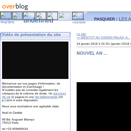
LES 
PASQUIER
:
Vidéo de présentation du site
Le site
<< BIENTOT AU GRAND PALAIS, A...
24 janvier 2018
3
24
/
01
/
janvier
/
2018
NOUVEL AN ...
Bienvenue sur nos pages d'information, de
documentation et d'archivage !
N"oubliez pas de consulter également les
parcours
rubriques de la colonne de droite. Un
de vie
bio-bibliographie
(2 pages) et une
(10
p.) sont à votre disposition.
Nous vous souhaitons une agréable visite.
Noël et Clotilde
89 Bd. Auguste Blanqui
75013 Paris
tel +33 609668434