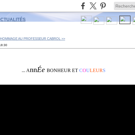
ACTUALITÉS
HOMMAGE AU PROFESSEUR CABROL >>
18:30
nn
Ée
... A
BONHEUR ET
C
O
U
LEUR
S