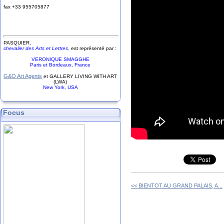
fax +33
9
55
70
58
77
PASQUIER
,
chevalier des Arts et Lettres,
est représenté par :
VERONIQUE SMAGGHE
Paris et Bordeaux, France
G&O Art Agents
et GALLERY LIVING WITH ART
(LWA)
New York, USA
Focus
<< BIENTOT AU GRAND PALAIS, A...