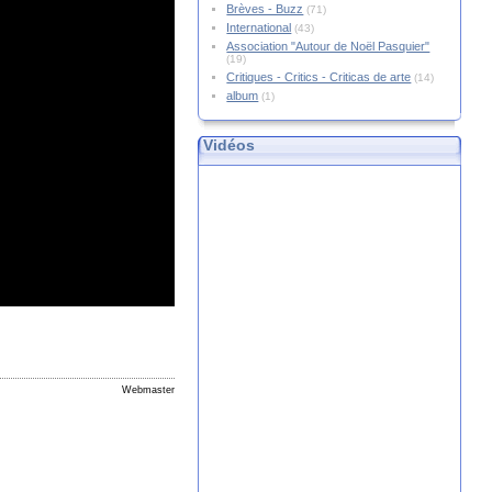
Brèves - Buzz
(71)
International
(43)
Association "Autour de Noël Pasquier"
(19)
Critiques - Critics - Criticas de arte
(14)
album
(1)
Vidéos
Webmaster