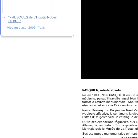
"FRESQUES de L'Hôpital Robert
DEBRE"
Mise en place, 2005, Paris
PASQUIER, artiste absolu
Né en 1941, Noël PASQUIER est un artist
médiums, puisqu'il travaille aussi bien 
format à l'œuvre monumentale. Son tra
était voisin et ami à la Cité des Arts d
Pierre Restany : « Du peintre Noël Pasq
typologie affective, le sentiment, la dive
Extrait d’Un geste vital, in catalogue 
Outre ses expositions régulières aux
Allemagne, en Italie... Son expositio
Monnaie puis le Musée de La Poste lui
Ses sculptures monumentales en marbr