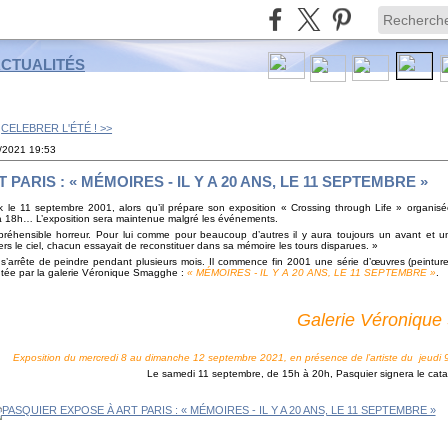
ACTUALITÉS
CELEBRER L'ÉTÉ ! >>
/
2021
19:53
PARIS : « MÉMOIRES - IL Y A 20 ANS, LE 11 SEPTEMBRE »
e 11 septembre 2001, alors qu’il prépare son exposition « Crossing through Life » organisé
à 18h… L’exposition sera maintenue malgré les événements.
ompréhensible horreur. Pour lui comme pour beaucoup d’autres il y aura toujours un avant et u
vers le ciel, chacun essayait de reconstituer dans sa mémoire les tours disparues. »
’arrête de peindre pendant plusieurs mois. Il commence fin 2001 une série d’œuvres (peinture
ntée par la galerie Véronique Smagghe :
« MÉMOIRES - IL Y A 20 ANS, LE 11 SEPTEMBRE »
.
Salon AR
Galerie Véronique
 mercredi 8 au dimanche 12 septembre 2021,
en présence de l’artiste
du jeudi 
Le samedi 11 septembre, de 15h à 20h, Pasquier signera le cata