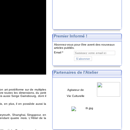
Premier Informé !
Abonnez-vous pour être averti des nouveaux
articles publiés.
Email
Partenaires de l'Atelier
on art protéiforme sur de multiples
Agitateur de
lore toutes les dimensions, du petit
is aussi Serge Gainsbourg, dont il
Vie Culturelle
is, en plus, il en possède aussi la
Beyrouth, Shanghai, Singapour, en
pendant quatre mois. L'Hôtel de la