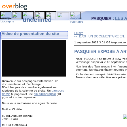
LES 
PASQUIER
:
Vidéo de présentation du site
Le site
<< 11/09 : UN DOCUMENTAIRE EN...
1 septembre 2021
3
01
/
09
/
septembre
PASQUIER EXPOSE À ART 
Noël PASQUIER se trouve à New York l
vernissage est prévu le 13 septembre 
Non loin des Twin towers il vit l’inc
attentats, les visages étaient tournés 
Profondément marqué, Noël Pasquier s
Towers, dont une sélection sera prése
Bienvenue sur nos pages d'information, de
documentation et d'archivage !
N"oubliez pas de consulter également les
parcours
rubriques de la colonne de droite. Un
de vie
bio-bibliographie
(2 pages) et une
(10
p.) sont à votre disposition.
Exposition du
Nous vous souhaitons une agréable visite.
Noël et Clotilde
89 Bd. Auguste Blanqui
75013 Paris
tel +33 609668434