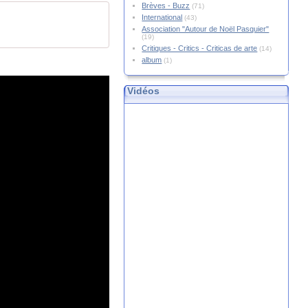
Brèves - Buzz
(71)
International
(43)
Association "Autour de Noël Pasquier"
(19)
Critiques - Critics - Criticas de arte
(14)
album
(1)
Vidéos