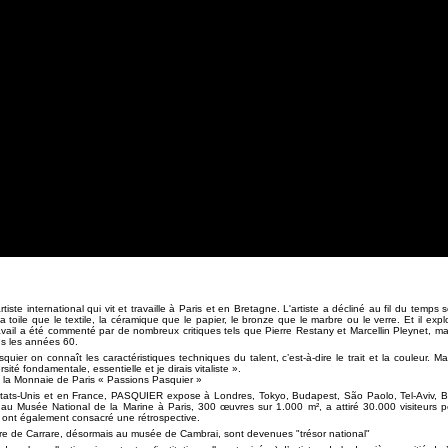
e international qui vit et travaille à Paris et en Bretagne. L'artiste a décliné au fil du temps s
la toile que le textile, la céramique que le papier, le bronze que le marbre ou le verre. Et il exp
vail a été commenté par de nombreux critiques tels que Pierre Restany et Marcellin Pleynet, ma
ans les années 60.
uier on connaît les caractéristiques techniques du talent, c’est-à-dire le trait et la couleur. Ma
rsité fondamentale, essentielle et je dirais vitaliste ».
de la Monnaie de Paris « Passions Pasquier »
 Etats-Unis et en France, PASQUIER expose à Londres, Tokyo, Budapest, São Paolo, Tel-Aviv, 
n au Musée National de la Marine à Paris, 300 œuvres sur 1.000 m², a attiré 30.000 visiteurs 
 ont également consacré une rétrospective.
e de Carrare, désormais au musée de Cambrai, sont devenues "trésor national"