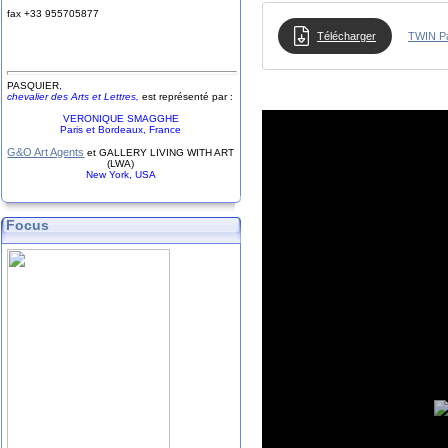
fax +33
9
55
70
58
77
Télécharger
TWIN Pa
PASQUIER
,
chevalier des Arts et Lettres,
est représenté par :
VERONIQUE SMAGGHE
Paris et Bordeaux, France
G&O Art Agents
et GALLERY LIVING WITH ART
(LWA)
New York, USA
Focus