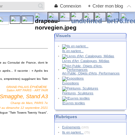
Connexion
+
Créer mon blog
Visuels
Ils en parlent...
Livres d'Art, Catalogues, Médias
e au Consulat de France, dont le
n après… Il raconte : « Après les
Art-Public, Objets d'Arts, Performances
s, empreintes) suggérant les Twin
Expositions
GRAND PALAIS ÉPHÉMÈRE
T PARIS - ART FAIR
Peintures, Sculptures
 Smagghe, Stand A3
Œuvres textiles
Champ de Mars, PARIS 7e
9 au dimanche 12 septembre 2021
logue "Twin Towers Twenty Years".
Rubriques
Evénements
(163)
Ils en parlent...
(75)