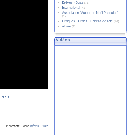
Brèves - Buzz
(71)
International
(43)
Association "Autour de Noël Pasquier"
(19)
Critiques - Critics - Criticas de arte
(14)
album
(1)
Vidéos
Webmaster
-
dans
Brèves - Buzz