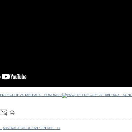
..
ABSTRACTION OCÉAN : FIN DES... >>