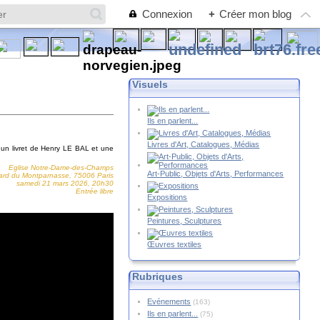
Connexion
+
Créer mon blog
Visuels
Ils en parlent...
Livres d'Art, Catalogues, Médias
r un livret de Henry LE BAL et une
Eglise Notre-Dame-des-Champs
Art-Public, Objets d'Arts, Performances
ard du Montparnasse, 75006 Paris
samedi 21 mars 2026, 20h30
Entrée libre
Expositions
Peintures, Sculptures
Œuvres textiles
Rubriques
Evénements
(163)
Ils en parlent...
(75)