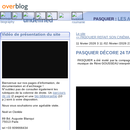
LES 
PASQUIER
:
Vidéo de présentation du site
Le site
<< PASQUIER REFAIT SON CINÉMA.
11 février 2026
3
11
/
02
/
février
/
2026
2
PASQUIER DÉCORE 24 TA
PASQUIER a été invité par la compagni
musique de Rémi GOUSSEAU interprétée 
Bienvenue sur nos pages d'information, de
documentation et d'archivage !
N"oubliez pas de consulter également les
parcours
rubriques de la colonne de droite. Un
de vie
bio-bibliographie
(2 pages) et une
(10
p.) sont à votre disposition.
Nous vous souhaitons une agréable visite.
Noël et Clotilde
89 Bd. Auguste Blanqui
75013 Paris
tel +33 609668434