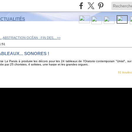
ACTUALITÉS
..
ABSTRACTION OCÉAN : FIN DES... >>
1:51
BLEAUX... SONORES !
e Le Parvis à produire les décors pour les 24 tableaux de l'Oratorio contemporain "Untel", su
par 25 choristes, 4 solistes, une harpe et les grandes orgues.
91 boulev