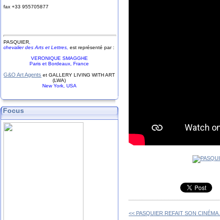
fax +33
9
55
70
58
77
PASQUIER
,
chevalier des Arts et Lettres,
est représenté par :
VERONIQUE SMAGGHE
Paris et Bordeaux, France
G&O Art Agents
et GALLERY LIVING WITH ART
(LWA)
New York, USA
Focus
<< PASQUIER REFAIT SON CINÉMA.