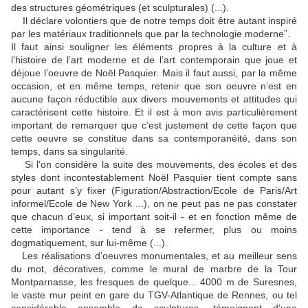
des structures géométriques (et sculpturales) (...).
Il déclare volontiers que de notre temps doit être autant inspiré
par les matériaux traditionnels que par la technologie moderne”.
Il faut ainsi souligner les éléments propres à la culture et à
l’histoire de l’art moderne et de l’art contemporain que joue et
déjoue l’oeuvre de Noël Pasquier. Mais il faut aussi, par la même
occasion, et en même temps, retenir que son oeuvre n’est en
aucune façon réductible aux divers mouvements et attitudes qui
caractérisent cette histoire. Et il est à mon avis particulièrement
important de remarquer que c’est justement de cette façon que
cette oeuvre se constitue dans sa contemporanéité, dans son
temps, dans sa singularité.
Si l’on considère la suite des mouvements, des écoles et des
styles dont incontestablement Noël Pasquier tient compte sans
pour autant s’y fixer (Figuration/Abstraction/Ecole de Paris/Art
informel/Ecole de New York ...), on ne peut pas ne pas constater
que chacun d’eux, si important soit-il - et en fonction même de
cette importance - tend à se refermer, plus ou moins
dogmatiquement, sur lui-même (...).
Les réalisations d’oeuvres monumentales, et au meilleur sens
du mot, décoratives, comme le mural de marbre de la Tour
Montparnasse, les fresques de quelque... 4000 m de Suresnes,
le vaste mur peint en gare du TGV-Atlantique de Rennes, ou tel