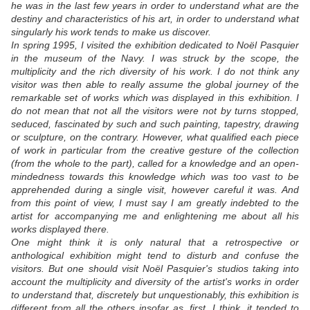
he was in the last few years in order to understand what are the
destiny and characteristics of his art, in order to understand what
singularly his work tends to make us discover.
In spring 1995, I visited the exhibition dedicated to Noël Pasquier
in the museum of the Navy. I was struck by the scope, the
multiplicity and the rich diversity of his work. I do not think any
visitor was then able to really assume the global journey of the
remarkable set of works which was displayed in this exhibition. I
do not mean that not all the visitors were not by turns stopped,
seduced, fascinated by such and such painting, tapestry, drawing
or sculpture, on the contrary. However, what qualified each piece
of work in particular from the creative gesture of the collection
(from the whole to the part), called for a knowledge and an open-
mindedness towards this knowledge which was too vast to be
apprehended during a single visit, however careful it was. And
from this point of view, I must say I am greatly indebted to the
artist for accompanying me and enlightening me about all his
works displayed there.
One might think it is only natural that a retrospective or
anthological exhibition might tend to disturb and confuse the
visitors. But one should visit Noël Pasquier's studios taking into
account the multiplicity and diversity of the artist's works in order
to understand that, discretely but unquestionably, this exhibition is
different from all the others insofar as, first, I think, it tended to