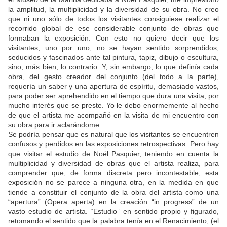
la amplitud, la multiplicidad y la diversidad de su obra. No creo
que ni uno sólo de todos los visitantes consiguiese realizar el
recorrido global de ese considerable conjunto de obras que
formaban la exposición. Con esto no quiero decir que los
visitantes, uno por uno, no se hayan sentido sorprendidos,
seducidos y fascinados ante tal pintura, tapiz, dibujo o escultura,
sino, más bien, lo contrario. Y, sin embargo, lo que definía cada
obra, del gesto creador del conjunto (del todo a la parte),
requería un saber y una apertura de espíritu, demasiado vastos,
para poder ser aprehendido en el tiempo que dura una visita, por
mucho interés que se preste. Yo le debo enormemente al hecho
de que el artista me acompañó en la visita de mi encuentro con
su obra para ir aclarándome.
Se podría pensar que es natural que los visitantes se encuentren
confusos y perdidos en las exposiciones retrospectivas. Pero hay
que visitar el estudio de Noël Pasquier, teniendo en cuenta la
multiplicidad y diversidad de obras que el artista realiza, para
comprender que, de forma discreta pero incontestable, esta
exposición no se parece a ninguna otra, en la medida en que
tiende a constituir el conjunto de la obra del artista como una
“apertura” (Opera aperta) en la creación “in progress” de un
vasto estudio de artista. “Estudio” en sentido propio y figurado,
retomando el sentido que la palabra tenía en el Renacimiento, (el