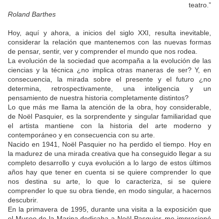
teatro.”
Roland Barthes
Hoy, aquí y ahora, a inicios del siglo XXI, resulta inevitable,
considerar la relación que mantenemos con las nuevas formas
de pensar, sentir, ver y comprender el mundo que nos rodea.
La evolución de la sociedad que acompaña a la evolución de las
ciencias y la técnica ¿no implica otras maneras de ser? Y, en
consecuencia, la mirada sobre el presente y el futuro ¿no
determina, retrospectivamente, una inteligencia y un
pensamiento de nuestra historia completamente distintos?
Lo que más me llama la atención de la obra, hoy considerable,
de Noël Pasquier, es la sorprendente y singular familiaridad que
el artista mantiene con la historia del arte moderno y
contemporáneo y en consecuencia con su arte.
Nacido en 1941, Noël Pasquier no ha perdido el tiempo. Hoy en
la madurez de una mirada creativa que ha conseguido llegar a su
completo desarrollo y cuya evolución a lo largo de estos últimos
años hay que tener en cuenta si se quiere comprender lo que
nos destina su arte, lo que lo caracteriza, si se quiere
comprender lo que su obra tiende, en modo singular, a hacernos
descubrir.
En la primavera de 1995, durante una visita a la exposición que
el Museo de la Marina dedicaba a Noël Pasquier, me impresionó