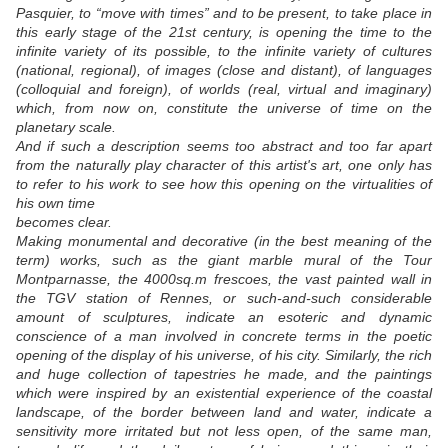
Pasquier, to “move with times” and to be present, to take place in
this early stage of the 21st century, is opening the time to the
infinite variety of its possible, to the infinite variety of cultures
(national, regional), of images (close and distant), of languages
(colloquial and foreign), of worlds (real, virtual and imaginary)
which, from now on, constitute the universe of time on the
planetary scale.
And if such a description seems too abstract and too far apart
from the naturally play character of this artist's art, one only has
to refer to his work to see how this opening on the virtualities of
his own time
becomes clear.
Making monumental and decorative (in the best meaning of the
term) works, such as the giant marble mural of the Tour
Montparnasse, the 4000sq.m frescoes, the vast painted wall in
the TGV station of Rennes, or such-and-such considerable
amount of sculptures, indicate an esoteric and dynamic
conscience of a man involved in concrete terms in the poetic
opening of the display of his universe, of his city. Similarly, the rich
and huge collection of tapestries he made, and the paintings
which were inspired by an existential experience of the coastal
landscape, of the border between land and water, indicate a
sensitivity more irritated but not less open, of the same man,