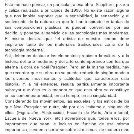
Esto me hace pensar, en particular, a esa obra, Scuplture, pizarra
y caliza realizada a principios de 1998. No existe razón alguna
que nos impida suponer que la sensibilidad, la sensación y el
sentimiento de la naturaleza que le han inspirado en tantas de
sus composiciones plásticas no puedan convertirse, por así
decirlo, y ponerse al servicio de las tecnologías más modernas.
El mismo declara que “el artista de nuestro tiempo debe
inspirarse tanto de los materiales tradicionales como de la
tecnología moderna”.
Así, debemos destacar los elementos propios a la cultura y a la
historia del arte moderno y del arte contemporáneo con los que
alterna la obra de Noël Pasquier. Pero, en la misma medida, hay
que recordar que su obra no se puede reducir de ningún modo a
los diversos movimientos y actitudes que caracterizan esta
historia. Y, a mi entender, resulta particularmente importante
subrayar que ésta es la manera en que esta obra se constituye
en su contemporaneidad, en su tiempo, en su singularidad.
Considerando los movimientos, las escuelas, y los estilos de los
que Noël Pasquier se nutre, sin por ello limitarse a ninguno de
ellos, (Figuración, Abstracción, Escuela de París, Arte infomal,
Escuela de Nueva York, etc.) advertimos que, todos ellos, por
importantes que sean, e incluso en función de esa misma
importancia, tienden a cerrarse sobre sí mismos, de manera más