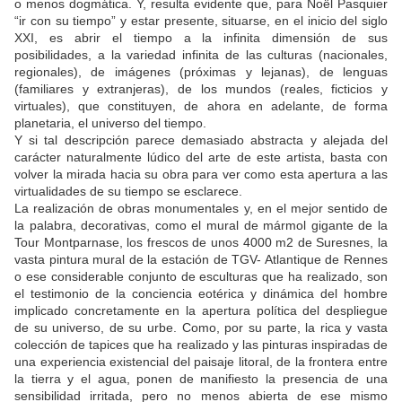
o menos dogmática. Y, resulta evidente que, para Noël Pasquier
“ir con su tiempo” y estar presente, situarse, en el inicio del siglo
XXI, es abrir el tiempo a la infinita dimensión de sus
posibilidades, a la variedad infinita de las culturas (nacionales,
regionales), de imágenes (próximas y lejanas), de lenguas
(familiares y extranjeras), de los mundos (reales, ficticios y
virtuales), que constituyen, de ahora en adelante, de forma
planetaria, el universo del tiempo.
Y si tal descripción parece demasiado abstracta y alejada del
carácter naturalmente lúdico del arte de este artista, basta con
volver la mirada hacia su obra para ver como esta apertura a las
virtualidades de su tiempo se esclarece.
La realización de obras monumentales y, en el mejor sentido de
la palabra, decorativas, como el mural de mármol gigante de la
Tour Montparnase, los frescos de unos 4000 m2 de Suresnes, la
vasta pintura mural de la estación de TGV- Atlantique de Rennes
o ese considerable conjunto de esculturas que ha realizado, son
el testimonio de la conciencia eotérica y dinámica del hombre
implicado concretamente en la apertura política del despliegue
de su universo, de su urbe. Como, por su parte, la rica y vasta
colección de tapices que ha realizado y las pinturas inspiradas de
una experiencia existencial del paisaje litoral, de la frontera entre
la tierra y el agua, ponen de manifiesto la presencia de una
sensibilidad irritada, pero no menos abierta de ese mismo