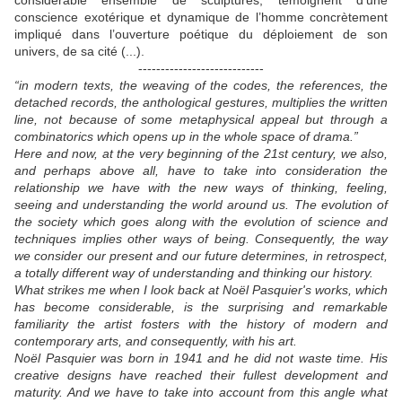
considérable ensemble de sculptures, témoignent d’une
conscience exotérique et dynamique de l’homme concrètement
impliqué dans l’ouverture poétique du déploiement de son
univers, de sa cité (...).
----------------------------
“in modern texts, the weaving of the codes, the references, the
detached records, the anthological gestures, multiplies the written
line, not because of some metaphysical appeal but through a
combinatorics which opens up in the whole space of drama.”
Here and now, at the very beginning of the 21st century, we also,
and perhaps above all, have to take into consideration the
relationship we have with the new ways of thinking, feeling,
seeing and understanding the world around us. The evolution of
the society which goes along with the evolution of science and
techniques implies other ways of being. Consequently, the way
we consider our present and our future determines, in retrospect,
a totally different way of understanding and thinking our history.
What strikes me when I look back at Noël Pasquier's works, which
has become considerable, is the surprising and remarkable
familiarity the artist fosters with the history of modern and
contemporary arts, and consequently, with his art.
Noël Pasquier was born in 1941 and he did not waste time. His
creative designs have reached their fullest development and
maturity. And we have to take into account from this angle what