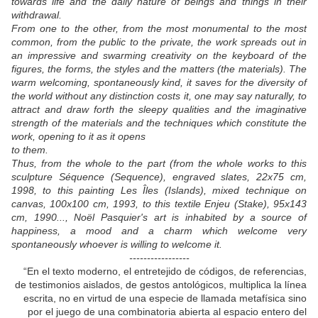
towards life and the daily nature of beings and things in their
withdrawal.
From one to the other, from the most monumental to the most
common, from the public to the private, the work spreads out in
an impressive and swarming creativity on the keyboard of the
figures, the forms, the styles and the matters (the materials). The
warm welcoming, spontaneously kind, it saves for the diversity of
the world without any distinction costs it, one may say naturally, to
attract and draw forth the sleepy qualities and the imaginative
strength of the materials and the techniques which constitute the
work, opening to it as it opens
to them.
Thus, from the whole to the part (from the whole works to this
sculpture Séquence (Sequence), engraved slates, 22x75 cm,
1998, to this painting Les Îles (Islands), mixed technique on
canvas, 100x100 cm, 1993, to this textile Enjeu (Stake), 95x143
cm, 1990..., Noël Pasquier's art is inhabited by a source of
happiness, a mood and a charm which welcome very
spontaneously whoever is willing to welcome it.
-----------------
“En el texto moderno, el entretejido de códigos, de referencias,
de testimonios aislados, de gestos antológicos, multiplica la línea
escrita, no en virtud de una especie de llamada metafísica sino
por el juego de una combinatoria abierta al espacio entero del