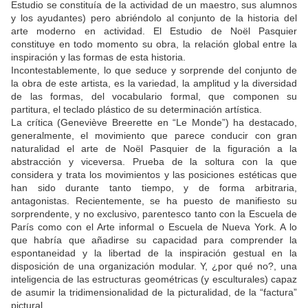
Estudio se constituía de la actividad de un maestro, sus alumnos
y los ayudantes) pero abriéndolo al conjunto de la historia del
arte moderno en actividad. El Estudio de Noël Pasquier
constituye en todo momento su obra, la relación global entre la
inspiración y las formas de esta historia.
Incontestablemente, lo que seduce y sorprende del conjunto de
la obra de este artista, es la variedad, la amplitud y la diversidad
de las formas, del vocabulario formal, que componen su
partitura, el teclado plástico de su determinación artística.
La crítica (Geneviève Breerette en “Le Monde”) ha destacado,
generalmente, el movimiento que parece conducir con gran
naturalidad el arte de Noël Pasquier de la figuración a la
abstracción y viceversa. Prueba de la soltura con la que
considera y trata los movimientos y las posiciones estéticas que
han sido durante tanto tiempo, y de forma arbitraria,
antagonistas. Recientemente, se ha puesto de manifiesto su
sorprendente, y no exclusivo, parentesco tanto con la Escuela de
París como con el Arte informal o Escuela de Nueva York. A lo
que habría que añadirse su capacidad para comprender la
espontaneidad y la libertad de la inspiración gestual en la
disposición de una organización modular. Y, ¿por qué no?, una
inteligencia de las estructuras geométricas (y esculturales) capaz
de asumir la tridimensionalidad de la picturalidad, de la “factura”
pictural.