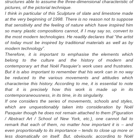
structures able to assume the three-dimensional characteristic of
pictures, of the pictorial technique.
I think in particular of this Sculpture of slate and limestone made
at the very beginning of 1998. There is no reason not to suppose
that sensitivity and the feeling of nature which have inspired him
so many plastic compositions cannot, if I may say so, convert to
the most modern technologies. He readily declares that “the artist
of today must be inspired by traditional materials as well as by
modern technology”.
Therefore, it is important to emphasise the elements which
belong to the culture and the history of modern and
contemporary art that Noël Pasquier's work uses and frustrates.
But it is also important to remember that his work can in no way
be reduced to the various movements and attitudes which
characterise this history. According to me, it is essential to note
that it is precisely how this work is made up in its
contemporaneousness, in its time, in its singularity.
If one considers the series of movements, schools and styles,
which are unquestionably taken into consideration by Noël
Pasquier though he does not remain attached to them (Figuration
/ Abstract Art / School of New York, etc.), one cannot fail to
remark that each of them, no matter how important it is – and
even proportionally to its importance – tends to close up more or
less dogmatically on itself. But, obviously, according to Noël