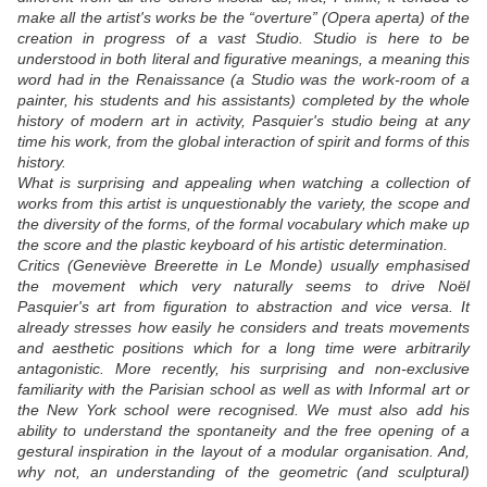
make all the artist's works be the “overture” (Opera aperta) of the
creation in progress of a vast Studio. Studio is here to be
understood in both literal and figurative meanings, a meaning this
word had in the Renaissance (a Studio was the work-room of a
painter, his students and his assistants) completed by the whole
history of modern art in activity, Pasquier's studio being at any
time his work, from the global interaction of spirit and forms of this
history.
What is surprising and appealing when watching a collection of
works from this artist is unquestionably the variety, the scope and
the diversity of the forms, of the formal vocabulary which make up
the score and the plastic keyboard of his artistic determination.
Critics (Geneviève Breerette in Le Monde) usually emphasised
the movement which very naturally seems to drive Noël
Pasquier's art from figuration to abstraction and vice versa. It
already stresses how easily he considers and treats movements
and aesthetic positions which for a long time were arbitrarily
antagonistic. More recently, his surprising and non-exclusive
familiarity with the Parisian school as well as with Informal art or
the New York school were recognised. We must also add his
ability to understand the spontaneity and the free opening of a
gestural inspiration in the layout of a modular organisation. And,
why not, an understanding of the geometric (and sculptural)