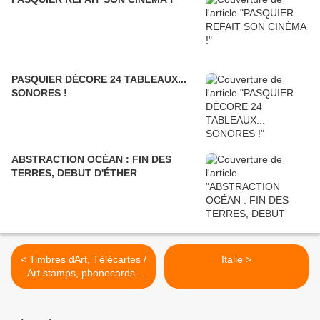
PASQUIER DÉCORE 24 TABLEAUX...
SONORES !
ABSTRACTION OCÉAN : FIN DES
TERRES, DEBUT D'ÉTHER
< Timbres dArt, Télécartes /
Italie >
Art stamps, phonecards /
Sellos artíticos, tarjetas
telephonicas