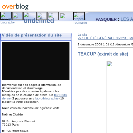
LES 
PASQUIER
:
Vidéo de présentation du site
Le site
<< SOCIÉTÉ GÉNÉRALE (extrait...
Ma
1 décembre 2008
1
01
/
12
/
décembre
/
TEACUP (extrait de site)
Bienvenue sur nos pages d'information, de
documentation et d'archivage !
N"oubliez pas de consulter également les
parcours
rubriques de la colonne de droite. Un
de vie
bio-bibliographie
(2 pages) et une
(10
p.) sont à votre disposition.
Nous vous souhaitons une agréable visite.
Noël et Clotilde
89 Bd. Auguste Blanqui
75013 Paris
tel +33 609668434