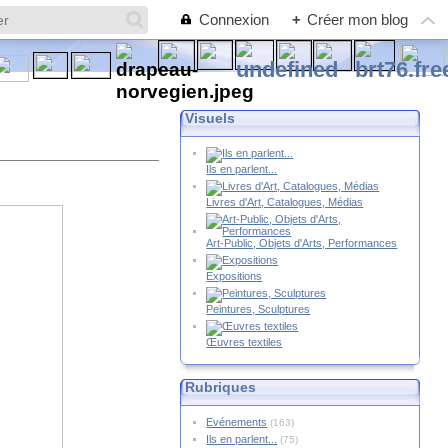
Connexion
+
Créer mon blog
Visuels
Ils en parlent...
Livres d'Art, Catalogues, Médias
Art-Public, Objets d'Arts, Performances
Expositions
Peintures, Sculptures
Œuvres textiles
Rubriques
Evénements
(163)
Ils en parlent...
(75)