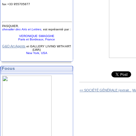
fax +33
9
55
70
58
77
PASQUIER
,
chevalier des Arts et Lettres,
est représenté par :
VERONIQUE SMAGGHE
Paris et Bordeaux, France
G&O Art Agents
et GALLERY LIVING WITH ART
(LWA)
New York, USA
Focus
<< SOCIÉTÉ GÉNÉRALE (extrait...
Ma