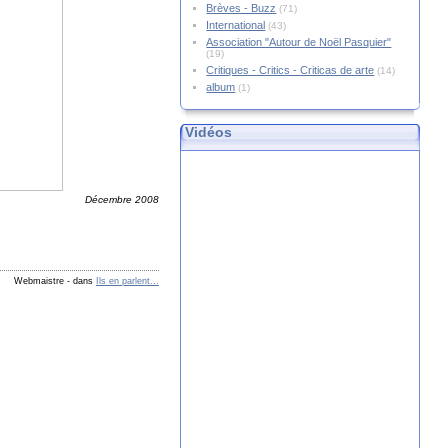
Brèves - Buzz
(71)
International
(43)
Association "Autour de Noël Pasquier"
(19)
Critiques - Critics - Criticas de arte
(14)
album
(1)
Vidéos
Décembre 2008
Webmaistre
-
dans
Ils en parlent...