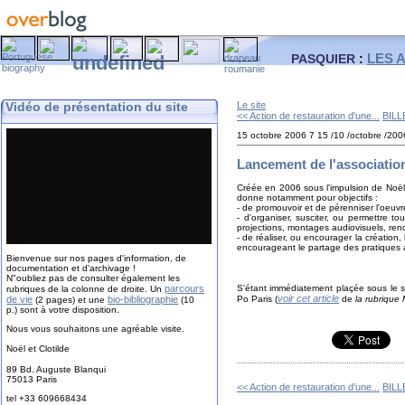
LES 
PASQUIER
:
Vidéo de présentation du site
Le site
<< Action de restauration d'une...
BILL
15 octobre 2006
7
15
/
10
/
octobre
/
200
Lancement de l'associati
Créée en 2006 sous l'impulsion de Noël 
donne notamment pour objectifs :
- de promouvoir et de pérenniser l'oeuvr
- d'organiser, susciter, ou permettre t
projections, montages audiovisuels, renc
- de réaliser, ou encourager la création,
encourageant le partage des pratiques art
Bienvenue sur nos pages d'information, de
documentation et d'archivage !
N"oubliez pas de consulter également les
parcours
S'étant immédiatement plaçée sous le s
rubriques de la colonne de droite. Un
voir cet article
de vie
bio-bibliographie
Po Paris (
de
la rubrique 
(2 pages) et une
(10
p.) sont à votre disposition.
Nous vous souhaitons une agréable visite.
Noël et Clotilde
89 Bd. Auguste Blanqui
75013 Paris
<< Action de restauration d'une...
BILL
tel +33 609668434