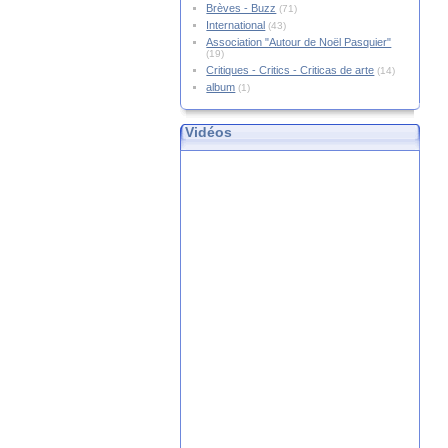
Brèves - Buzz
(71)
International
(43)
Association "Autour de Noël Pasquier"
(19)
Critiques - Critics - Criticas de arte
(14)
album
(1)
Vidéos