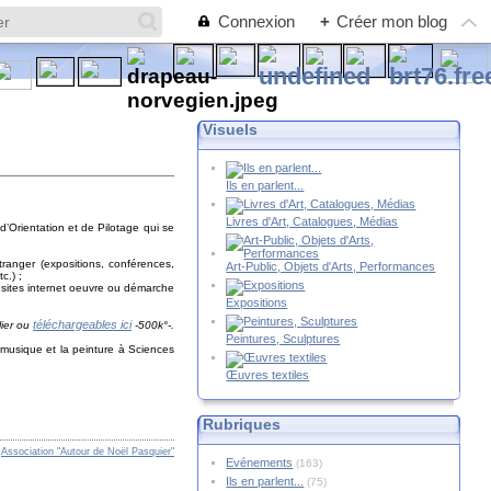
Connexion
+
Créer mon blog
Visuels
Ils en parlent...
Livres d'Art, Catalogues, Médias
’Orientation et de Pilotage qui se
étranger (expositions, conférences,
Art-Public, Objets d'Arts, Performances
c.) ;
s, sites internet oeuvre ou démarche
Expositions
téléchargeables ici
lier ou
-500k°-.
Peintures, Sculptures
 musique et la peinture à Sciences
Œuvres textiles
Rubriques
s
Association "Autour de Noël Pasquier"
Evénements
(163)
Ils en parlent...
(75)