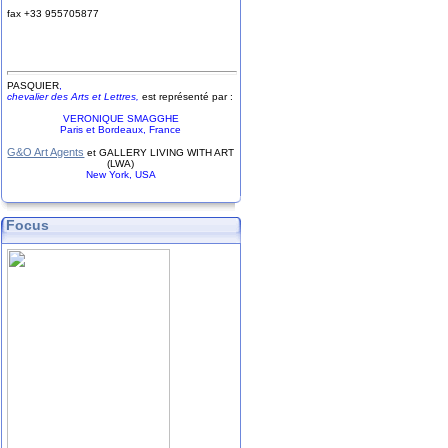
fax +33
9
55
70
58
77
PASQUIER
,
chevalier des Arts et Lettres,
est représenté par :
VERONIQUE SMAGGHE
Paris et Bordeaux, France
G&O Art Agents
et GALLERY LIVING WITH ART
(LWA)
New York, USA
Focus