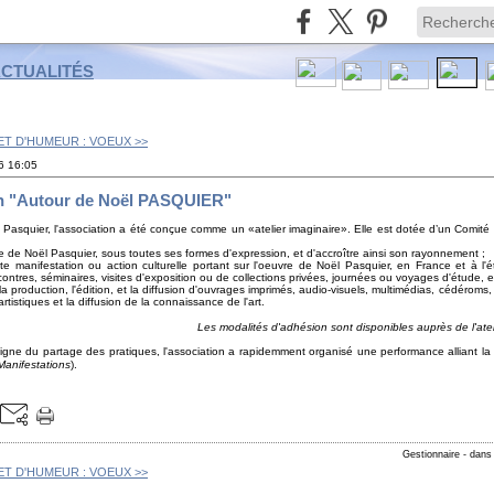
ACTUALITÉS
ET D'HUMEUR : VOEUX >>
6
16:05
on "Autour de Noël PASQUIER"
Pasquier, l'association a été conçue comme un «atelier imaginaire». Elle est dotée d’un Comité d
e de Noël Pasquier, sous toutes ses formes d'expression, et d'accroître ainsi son rayonnement ;
oute manifestation ou action culturelle portant sur l'oeuvre de Noël Pasquier, en France et à l'
ontres, séminaires, visites d'exposition ou de collections privées, journées ou voyages d'étude, et
 la production, l'édition, et la diffusion d'ouvrages imprimés, audio-visuels, multimédias, cédérom
istiques et la diffusion de la connaissance de l'art.
Les modalités d'adhésion sont disponibles auprès de l'ate
igne du partage des pratiques, l'association a rapidemment organisé une performance alliant la
Manifestations
).
Gestionnaire
-
dan
ET D'HUMEUR : VOEUX >>