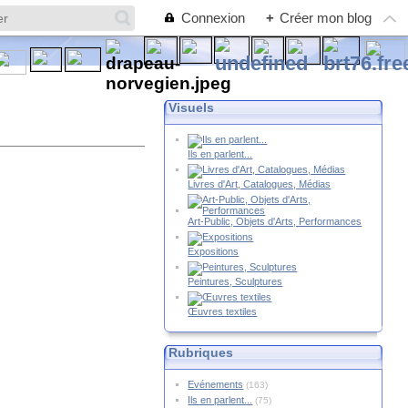
Connexion
+
Créer mon blog
Visuels
Ils en parlent...
Livres d'Art, Catalogues, Médias
Art-Public, Objets d'Arts, Performances
Expositions
Peintures, Sculptures
Œuvres textiles
Rubriques
Evénements
(163)
Ils en parlent...
(75)