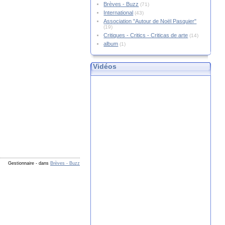
Brèves - Buzz
(71)
International
(43)
Association "Autour de Noël Pasquier"
(19)
Critiques - Critics - Criticas de arte
(14)
album
(1)
Vidéos
Gestionnaire
-
dans
Brèves - Buzz