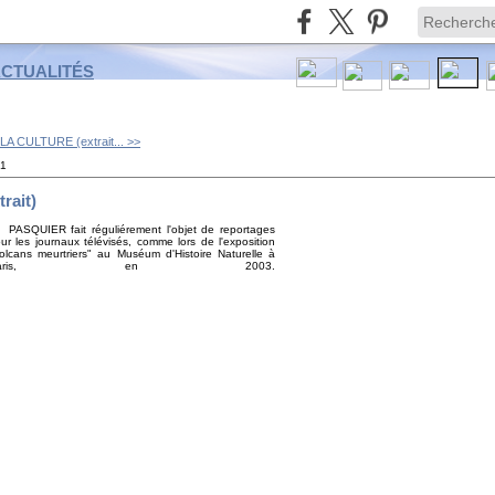
ACTUALITÉS
A CULTURE (extrait... >>
41
rait)
SQUIER fait réguliérement l'objet de reportages
ur les journaux télévisés, comme lors de l'exposition
olcans meurtriers" au Muséum d'Histoire Naturelle à
Paris, en 2003.