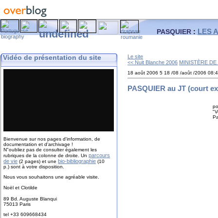
LES 
PASQUIER
:
Vidéo de présentation du site
Le site
<< Nuit Blanche 2006
MINISTÈRE DE L
18 août 2006
5
18
/
08
/
août
/
2006
08:
PASQUIER au JT (court ext
PA
po
"V
Bienvenue sur nos pages d'information, de
documentation et d'archivage !
N"oubliez pas de consulter également les
parcours
rubriques de la colonne de droite. Un
de vie
bio-bibliographie
(2 pages) et une
(10
p.) sont à votre disposition.
Nous vous souhaitons une agréable visite.
Noël et Clotilde
89 Bd. Auguste Blanqui
75013 Paris
tel +33 609668434