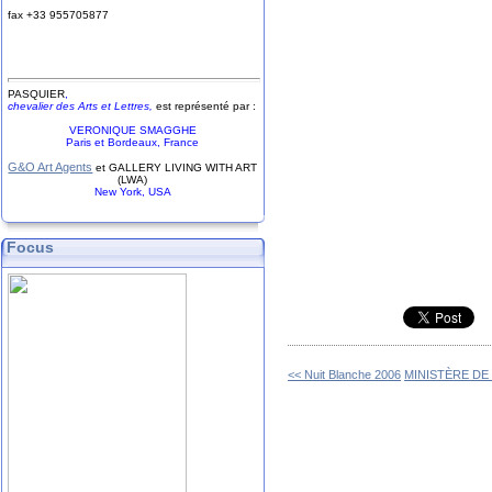
fax +33
9
55
70
58
77
PASQUIER
,
chevalier des Arts et Lettres,
est représenté par :
VERONIQUE SMAGGHE
Paris et Bordeaux, France
G&O Art Agents
et GALLERY LIVING WITH ART
(LWA)
New York, USA
Focus
<< Nuit Blanche 2006
MINISTÈRE DE L