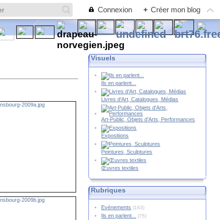
Connexion
+
Créer mon blog
Visuels
Ils en parlent...
Livres d'Art, Catalogues, Médias
Art-Public, Objets d'Arts, Performances
Expositions
Peintures, Sculptures
Œuvres textiles
Rubriques
Evénements
(163)
Ils en parlent...
(75)