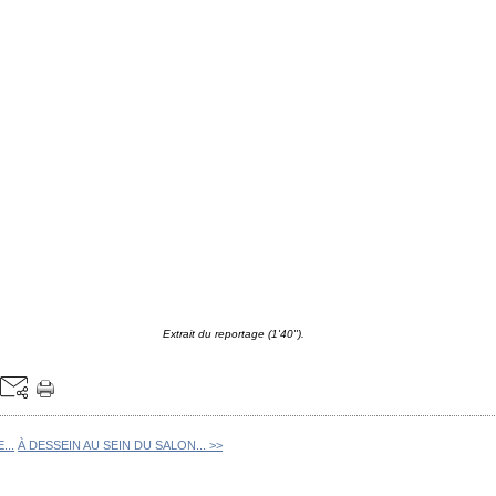
Extrait du reportage (1'40'').
...
À DESSEIN AU SEIN DU SALON... >>