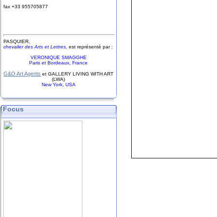
fax +33
9
55
70
58
77
PASQUIER
,
chevalier des Arts et Lettres,
est représenté par :
VERONIQUE SMAGGHE
Paris et Bordeaux, France
G&O Art Agents
et GALLERY LIVING WITH ART
(LWA)
New York, USA
Focus