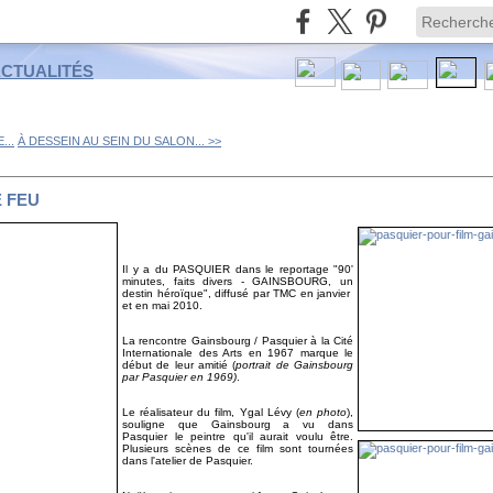
ACTUALITÉS
...
À DESSEIN AU SEIN DU SALON... >>
9
 FEU
Il y a du PASQUIER dans le reportage "90'
minutes, faits divers - GAINSBOURG, un
destin héroïque", diffusé par TMC en janvier
et en mai 2010.
La rencontre Gainsbourg / Pasquier à la Cité
Internationale des Arts en 1967 marque le
début de leur amitié (
portrait de Gainsbourg
par Pasquier en 1969)
.
Le réalisateur du film, Ygal Lévy (
en photo
),
souligne que Gainsbourg a vu dans
Pasquier le peintre qu'il aurait voulu être.
Plusieurs scènes de ce film sont tournées
dans l'atelier de Pasquier.