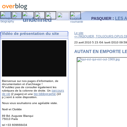
LES 
PASQUIER
:
Vidéo de présentation du site
Le site
<< PASQUIER, TOUJOURS OPUS DE
23 avril 2010
5
23
/
04
/
avril
/
2010
09:5
AUTANT EN EMPORTE LE
Bienvenue sur nos pages d'information, de
documentation et d'archivage !
N"oubliez pas de consulter également les
parcours
rubriques de la colonne de droite. Un
de vie
bio-bibliographie
(2 pages) et une
(10
p.) sont à votre disposition.
Nous vous souhaitons une agréable visite.
Noël et Clotilde
89 Bd. Auguste Blanqui
75013 Paris
tel +33 609668434