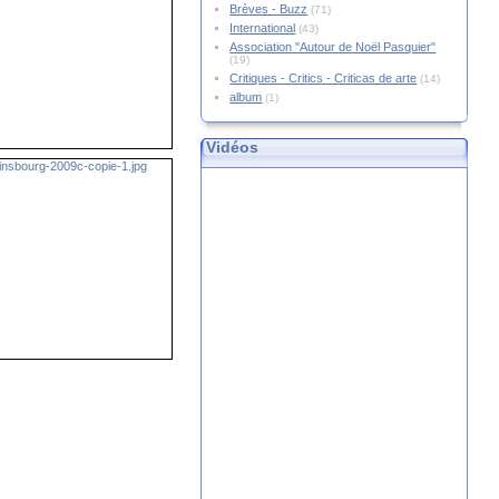
Brèves - Buzz
(71)
International
(43)
Association "Autour de Noël Pasquier"
(19)
Critiques - Critics - Criticas de arte
(14)
album
(1)
Vidéos