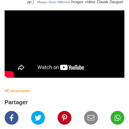
pp.).
Images vidéos Claude Dauguet.
Olivier Millerioux
Photos
#Evénements
Partager