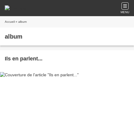
MENU
Accueil
» album
album
Ils en parlent...