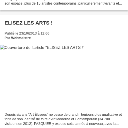
son espace, plus de 15 artistes contemporains, particulièrement vivants et
représentatifs. Chacun, à sa manière...
ELISEZ LES ARTS !
Publié le 23/10/2013 à 11:00
Par
Webmaistre
Depuis six ans "Art Élysées" ne cesse de grandir, toujours plus qualitative et
forte de son identité de foire d'Art Moderne et Contemporain (34.700
visiteurs en 2012). PASQUIER y expose cette année à nouveau, avec la